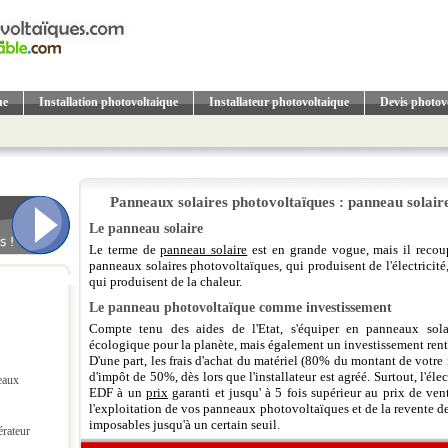
ue
Installation photovoltaique
Installateur photovoltaique
Devis photov
Panneaux solaires photovoltaïques : panneau solai
Le panneau solaire
Le terme de
panneau solaire
est en grande vogue, mais il recoupe
panneaux solaires photovoltaïques, qui produisent de l'électricité
qui produisent de la chaleur.
Le panneau photovoltaïque comme investissement
Compte tenu des aides de l'Etat, s'équiper en panneaux sola
écologique pour la planète, mais également un investissement rent
D'une part, les frais d'achat du matériel (80% du montant de votre 
d'impôt de 50%, dès lors que l'installateur est agréé. Surtout, l'éle
eaux
EDF à un
prix
garanti et jusqu' à 5 fois supérieur au prix de ven
l'exploitation de vos panneaux photovoltaïques et de la revente de 
imposables jusqu'à un certain seuil.
érateur