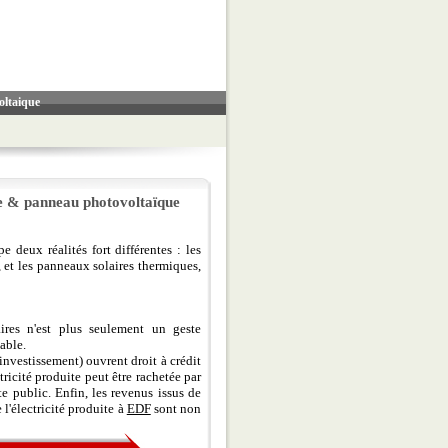
oltaique
re & panneau photovoltaïque
 deux réalités fort différentes : les
, et les panneaux solaires thermiques,
ires n'est plus seulement un geste
able.
investissement) ouvrent droit à crédit
ctricité produite peut être rachetée par
te public. Enfin, les revenus issus de
l'électricité produite à
EDF
sont non