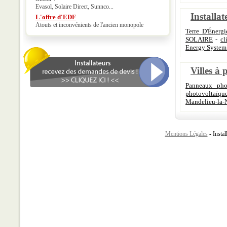
Evasol, Solaire Direct, Sunnco...
Installat
L'offre d'EDF
Atouts et inconvénients de l'ancien monopole
Terre D'Énerg
SOLAIRE
-
cl
Energy System 
Villes à 
Panneaux phot
photovoltaïqu
Mandelieu-la-
Mentions Légales
- Instal