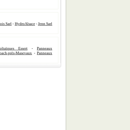
ois Sarl
-
HydroAlsace
-
Jenn Sarl
ltaïques Essert
-
Panneaux
bach-près-Masevaux
-
Panneaux