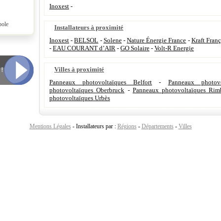
Inoxest
-
pole
Installateurs à proximité
Inoxest
-
BELSOL
-
Solene
-
Nature Énergie France
-
Kraft Franç
-
EAU COURANT d’AIR
-
GO Solaire
-
Volt-R Energie
Villes à proximité
Panneaux photovoltaïques Belfort
-
Panneaux photovo
photovoltaïques Oberbruck
-
Panneaux photovoltaïques Rim
photovoltaïques Urbès
Mentions Légales
- Installateurs par :
Régions
-
Départements
-
Villes