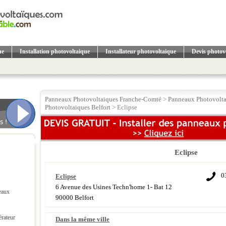
ue
Installation photovoltaique
Installateur photovoltaique
Devis photov
Panneaux Photovoltaiques Franche-Comté
>
Panneaux Photovoltai
Photovoltaiques Belfort
> Eclipse
Eclipse
0
Eclipse
6 Avenue des Usines Techn'home 1- Bat 12
eaux
90000 Belfort
érateur
Dans la même ville