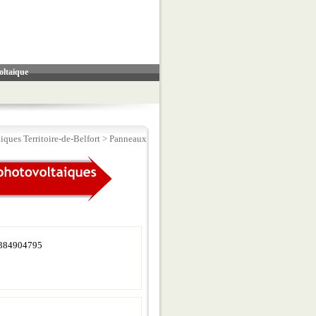
oltaique
ques Territoire-de-Belfort
>
Panneaux
384904795