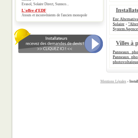
Evasol, Solaire Direct, Sunnco...
Installat
L'offre d'EDF
Atouts et inconvénients de l'ancien monopole
Enr Alternativ
Solaire
-
"Alte
System Agence
Villes à 
Panneaux phot
Panneaux phot
photovoltaïqu
Mentions Légales
- Instal