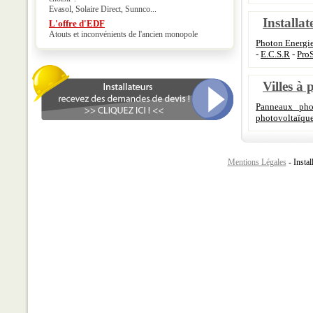
Evasol, Solaire Direct, Sunnco...
Installat
L'offre d'EDF
Atouts et inconvénients de l'ancien monopole
Photon Energi
-
E.C.S.R
-
ProS
Villes à 
Panneaux phot
photovoltaïqu
Mentions Légales
- Instal