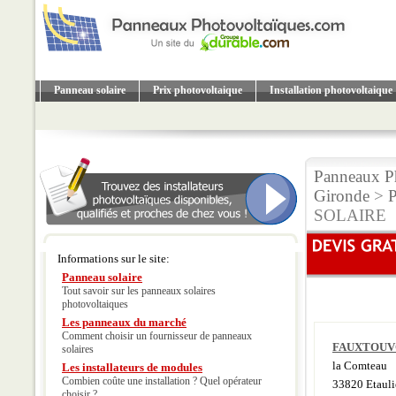
Panneau solaire
Prix photovoltaique
Installation photovoltaique
Panneaux Ph
Gironde
>
P
SOLAIRE
Informations sur le site:
Panneau solaire
Tout savoir sur les panneaux solaires
photovoltaiques
Les panneaux du marché
Comment choisir un fournisseur de panneaux
FAUXTOUV
solaires
la Comteau
Les installateurs de modules
Combien coûte une installation ? Quel opérateur
33820 Etauli
choisir ?