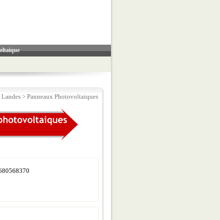
oltaique
 Landes
>
Panneaux Photovoltaiques
680568370