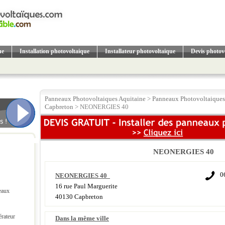
ue
Installation photovoltaique
Installateur photovoltaique
Devis photov
Panneaux Photovoltaiques Aquitaine
>
Panneaux Photovoltaiques
Capbreton
> NEONERGIES 40
NEONERGIES 40
0
NEONERGIES 40
16 rue Paul Marguerite
eaux
40130 Capbreton
érateur
Dans la même ville