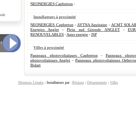
NEONERGIES Capbreton
-
pole
Installateurs à proximité
NEONERGIES Capbreton
-
AYTNA Aquitaine
-
ACMT SOLAI
Energies Anglet
-
Plein sud Gironde ANGLET
-
EUR
RENOUVELABLES
-
Aster energie
-
JSP
Villes à proximité
Panneaux photovoltaïques Capbreton
-
Panneaux photov
photovoltaïques Anglet
-
Panneaux photovoltaïques Orthevie
Bidart
Mentions Légales
- Installateurs par :
Régions
-
Départements
-
Villes