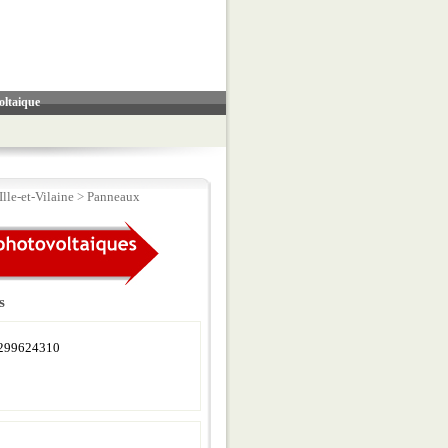
oltaique
lle-et-Vilaine
>
Panneaux
s
299624310