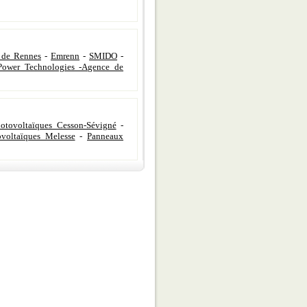
 de Rennes
-
Emrenn
-
SMIDO
-
Power Technologies -Agence de
otovoltaïques Cesson-Sévigné
-
voltaïques Melesse
-
Panneaux