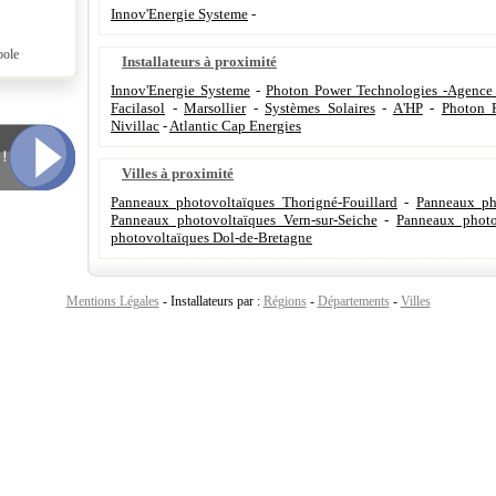
Innov'Energie Systeme
-
pole
Installateurs à proximité
Innov'Energie Systeme
-
Photon Power Technologies -Agence
Facilasol
-
Marsollier
-
Systèmes Solaires
-
A'HP
-
Photon 
Nivillac
-
Atlantic Cap Energies
Villes à proximité
Panneaux photovoltaïques Thorigné-Fouillard
-
Panneaux ph
Panneaux photovoltaïques Vern-sur-Seiche
-
Panneaux photo
photovoltaïques Dol-de-Bretagne
Mentions Légales
- Installateurs par :
Régions
-
Départements
-
Villes