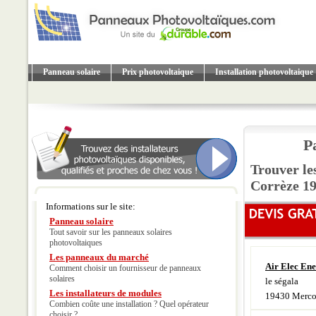
Panneau solaire
Prix photovoltaique
Installation photovoltaique
P
Trouver le
Corrèze 1
Informations sur le site:
Panneau solaire
Tout savoir sur les panneaux solaires
photovoltaiques
Les panneaux du marché
Air Elec En
Comment choisir un fournisseur de panneaux
solaires
le ségala
Les installateurs de modules
19430 Merco
Combien coûte une installation ? Quel opérateur
choisir ?