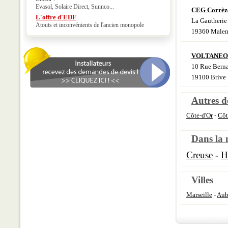
Evasol, Solaire Direct, Sunnco...
CEG Corrèze
L'offre d'EDF
La Gautherie
Atouts et inconvénients de l'ancien monopole
19360 Malem
VOLTANEO
10 Rue Berna
19100 Brive
Autres d
Côte-d'Or
-
Côt
Dans la
Creuse
-
H
Villes
Marseille
-
Aub