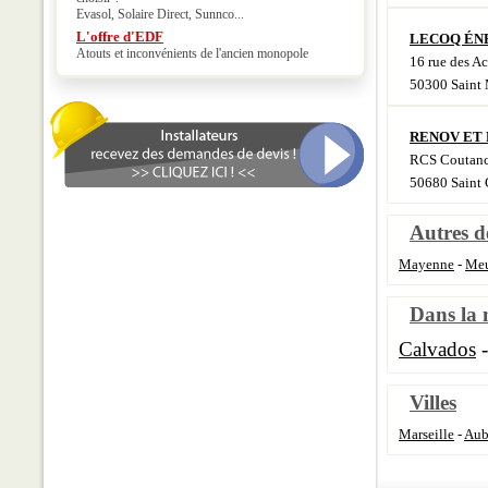
Evasol, Solaire Direct, Sunnco...
L'offre d'EDF
LECOQ ÉN
Atouts et inconvénients de l'ancien monopole
16 rue des Ac
50300 Saint 
RENOV ET 
RCS Coutanc
50680 Saint 
Autres d
Mayenne
-
Meu
Dans la
Calvados
Villes
Marseille
-
Aub