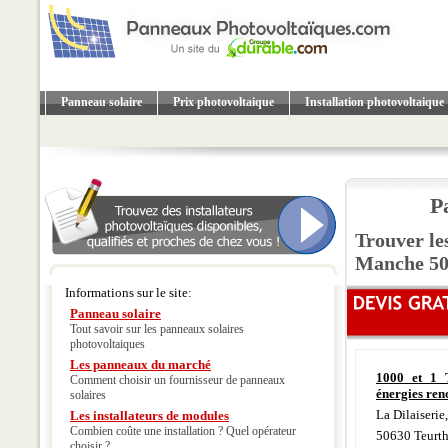
Panneau solaire
Prix photovoltaique
Installation photovoltaique
P
Trouver le
Manche 5
Informations sur le site:
Panneau solaire
Tout savoir sur les panneaux solaires
photovoltaiques
Les panneaux du marché
1000 et 1 
Comment choisir un fournisseur de panneaux
énergies ren
solaires
La Dilaiserie,
Les installateurs de modules
Combien coûte une installation ? Quel opérateur
50630 Teurth
choisir ?