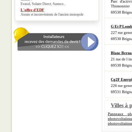
Parc d'acti
Evasol, Solaire Direct, Sunnco...
Thimonnier
L'offre d'EDF
69530 Brigna
Atouts et inconvénients de l'ancien monopole
G Et P Lomb
227 rue gener
69530 Brigna
Blanc Berna
21 rue de l in
69530 Brigna
Cg2F Energ
226 rue gener
69531 Brigna
Villes à 
Panneaux pho
photovoltaïq
photovoltaïqu