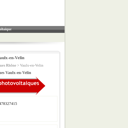
oltaique
aulx-en-Velin
ques Rhône
> Vaulx-en-Velin
ues Vaulx-en-Velin
478327415