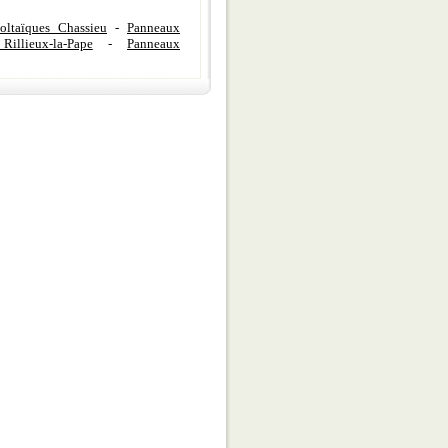
oltaïques Chassieu
-
Panneaux
illieux-la-Pape
-
Panneaux