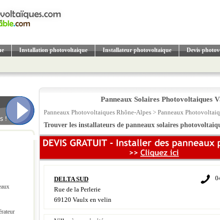
ue
Installation photovoltaique
Installateur photovoltaique
Devis photov
Panneaux Solaires Photovoltaiques V
Panneaux Photovoltaiques Rhône-Alpes
>
Panneaux Photovoltai
Trouver les installateurs de panneaux solaires photovoltaiq
0
DELTA SUD
eaux
Rue de la Perlerie
69120 Vaulx en velin
érateur