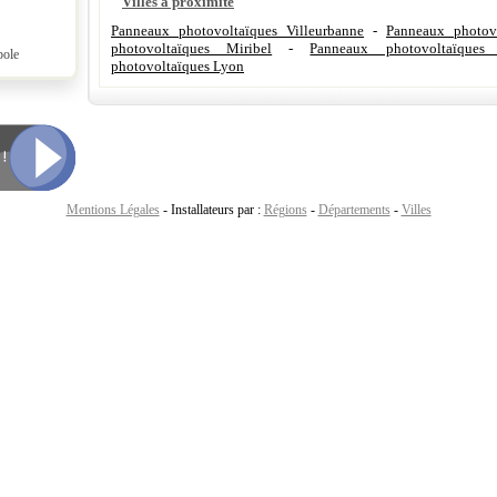
Villes à proximité
Panneaux photovoltaïques Villeurbanne
-
Panneaux photov
photovoltaïques Miribel
-
Panneaux photovoltaïques R
pole
photovoltaïques Lyon
Mentions Légales
- Installateurs par :
Régions
-
Départements
-
Villes