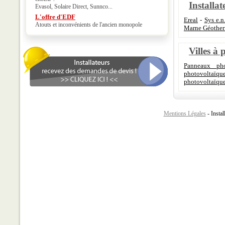
Installat
Evasol, Solaire Direct, Sunnco...
L'offre d'EDF
Ereal
-
Sys e.n.
Atouts et inconvénients de l'ancien monopole
Marne Géother
Villes à 
Panneaux pho
photovoltaïq
photovoltaïque
Mentions Légales
- Instal