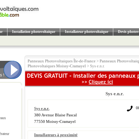
ue
Installation photovoltaique
Installateur photovoltaique
Devis photov
Panneaux Photovoltaiques Île-de-France
>
Panneaux Photovoltaiq
Photovoltaiques Moissy-Cramayel
> Sys e.n.r.
Sys e.n.r.
0
Sys e.n.r.
380 Avenue Blaise Pascal
eaux
77550 Moissy-Cramayel
érateur
Installateurs à proximité