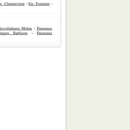
e -Chenneviere
-
Ets. Fontaine
-
tovoltaïques Melun
-
Panneaux
aïques Barbizon
-
Panneaux