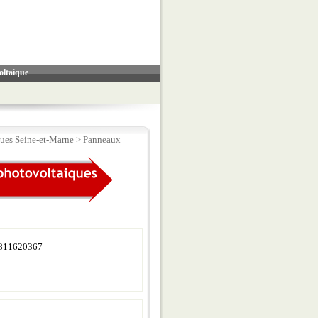
oltaique
ues Seine-et-Marne
>
Panneaux
811620367