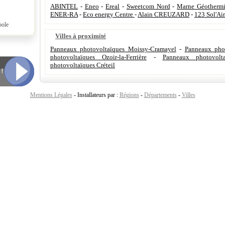
ABINTEL
-
Eneo
-
Ereal
-
Sweetcom Nord
-
Marne Géothermi
ENER-RA
-
Eco energy Centre
-
Alain CREUZARD
-
123 Sol'Air
pole
Villes à proximité
Panneaux photovoltaïques Moissy-Cramayel
-
Panneaux pho
photovoltaïques Ozoir-la-Ferrière
-
Panneaux photovolt
photovoltaïques Créteil
Mentions Légales
- Installateurs par :
Régions
-
Départements
-
Villes