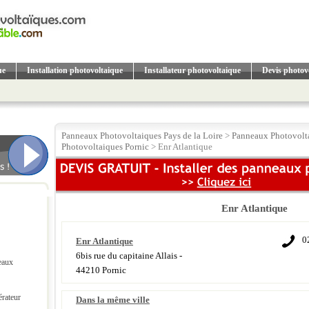
ue
Installation photovoltaique
Installateur photovoltaique
Devis photov
Panneaux Photovoltaiques Pays de la Loire
>
Panneaux Photovolta
Photovoltaiques Pornic
> Enr Atlantique
Enr Atlantique
0
Enr Atlantique
6bis rue du capitaine Allais -
eaux
44210 Pornic
érateur
Dans la même ville