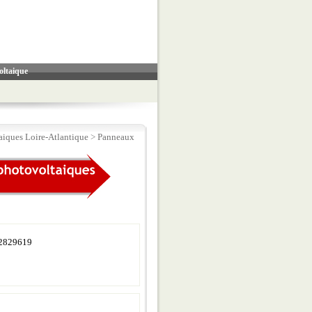
oltaique
iques Loire-Atlantique
>
Panneaux
2829619