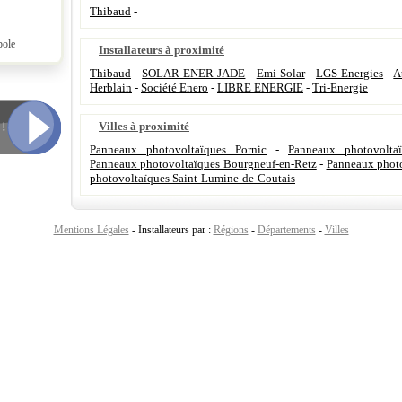
Thibaud
-
pole
Installateurs à proximité
Thibaud
-
SOLAR ENER JADE
-
Emi Solar
-
LGS Energies
-
A
Herblain
-
Société Enero
-
LIBRE ENERGIE
-
Tri-Energie
Villes à proximité
Panneaux photovoltaïques Pornic
-
Panneaux photovoltaï
Panneaux photovoltaïques Bourgneuf-en-Retz
-
Panneaux photo
photovoltaïques Saint-Lumine-de-Coutais
Mentions Légales
- Installateurs par :
Régions
-
Départements
-
Villes