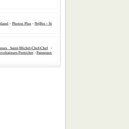
tlasol
-
Photon Plus
-
NrjBio - St
ques Saint-Michel-Chef-Chef
-
voltaïques Pornichet
-
Panneaux