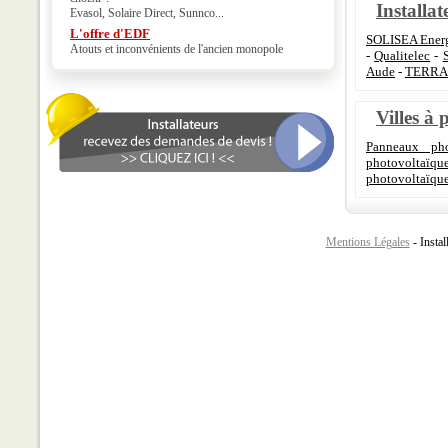
Installat
Evasol, Solaire Direct, Sunnco...
L'offre d'EDF
SOLISEA Ener
Atouts et inconvénients de l'ancien monopole
-
Qualitelec
-
Aude
-
TERRA
Villes à 
Panneaux pho
photovoltaïqu
photovoltaïqu
Mentions Légales
- Instal