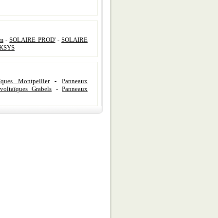
um
-
SOLAIRE PROD'
-
SOLAIRE
KSYS
ïques Montpellier
-
Panneaux
oltaïques Grabels
-
Panneaux