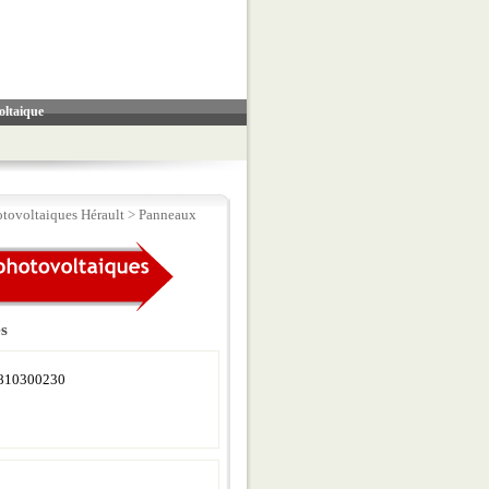
oltaique
tovoltaiques Hérault
>
Panneaux
es
810300230