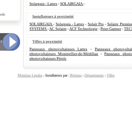
Solargaia - Lattes
-
SOLAIRGAIA
-
pole
Installateurs à proximité
SOLAIRGAIA
-
Solargaia - Lattes
-
Solair Pro
-
Solaire Premi
SYSTEMS
-
AC Solaire
-
ACF Technologie
-
Peter Gartner
-
TEC
Villes à proximité
Panneaux photovoltaïques Lattes
-
Panneaux photovolta
photovoltaïques Montpellier-de-Médillan
-
Panneaux photov
photovoltaïques Pérols
Mentions Légales
- Installateurs par :
Régions
-
Départements
-
Villes