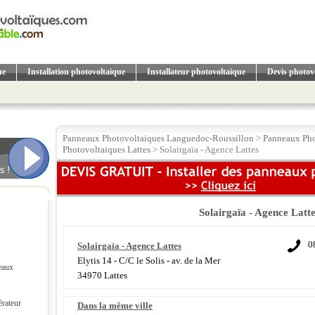
ue
Installation photovoltaique
Installateur photovoltaique
Devis photov
Panneaux Photovoltaiques Languedoc-Roussillon
>
Panneaux Pho
Photovoltaiques Lattes
> Solairgaïa - Agence Lattes
Solairgaïa - Agence Latt
0
Solairgaïa - Agence Lattes
Elytis 14 - C/C le Solis - av. de la Mer
eaux
34970 Lattes
érateur
Dans la même ville