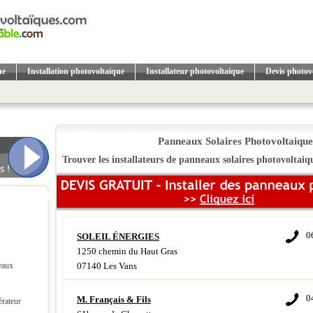
ue
Installation photovoltaique
Installateur photovoltaique
Devis photov
Panneaux Solaires Photovoltaiqu
Trouver les installateurs de panneaux solaires photovoltai
0
SOLEIL ÉNERGIES
1250 chemin du Haut Gras
eaux
07140 Les Vans
0
M. Français & Fils
érateur