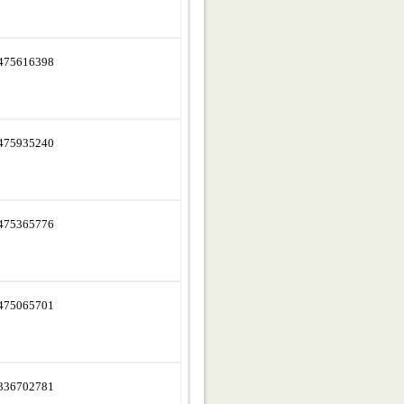
475616398
475935240
475365776
475065701
336702781