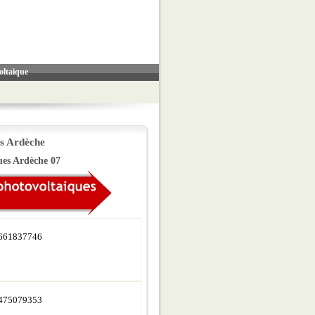
oltaique
es Ardèche
ques Ardèche 07
661837746
475079353