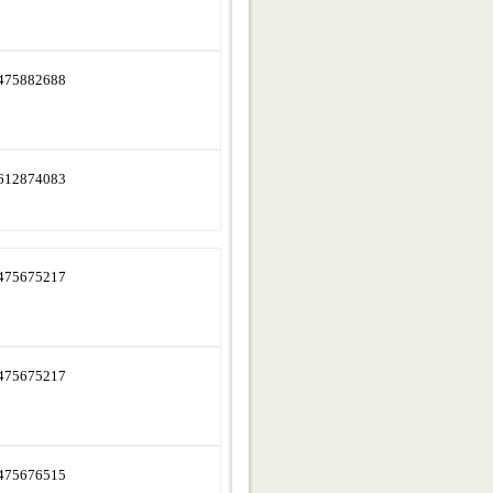
475882688
612874083
475675217
475675217
475676515