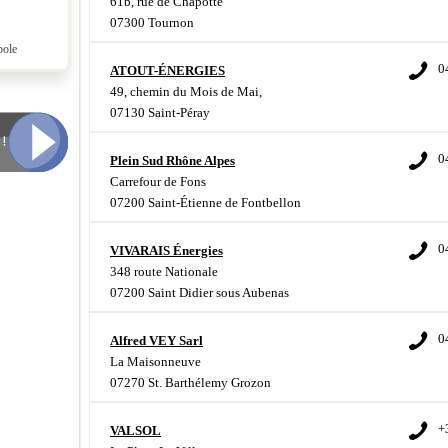
61b, rue de Chapotte
07300 Tournon
pole
0
ATOUT-ÉNERGIES
49, chemin du Mois de Mai,
07130 Saint-Péray
0
Plein Sud Rhône Alpes
Carrefour de Fons
07200 Saint-Étienne de Fontbellon
0
VIVARAIS Énergies
348 route Nationale
07200 Saint Didier sous Aubenas
0
Alfred VEY Sarl
La Maisonneuve
07270 St. Barthélemy Grozon
+
VALSOL