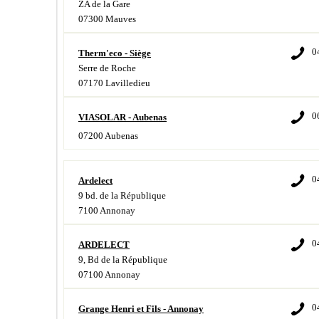
ZA de la Gare
07300 Mauves
0
Therm'eco - Siège
Serre de Roche
07170 Lavilledieu
0
VIASOLAR - Aubenas
07200 Aubenas
0
Ardelect
9 bd. de la République
7100 Annonay
0
ARDELECT
9, Bd de la République
07100 Annonay
0
Grange Henri et Fils - Annonay