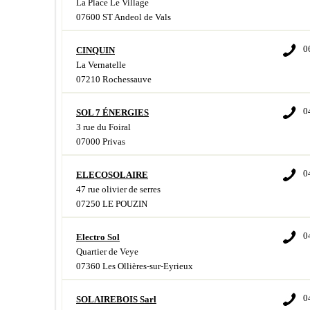
La Place Le Village
07600 ST Andeol de Vals
0
CINQUIN
La Vernatelle
07210 Rochessauve
0
SOL 7 ÉNERGIES
3 rue du Foiral
07000 Privas
0
ELECOSOLAIRE
47 rue olivier de serres
07250 LE POUZIN
0
Electro Sol
Quartier de Veye
07360 Les Ollières-sur-Eyrieux
0
SOLAIREBOIS Sarl