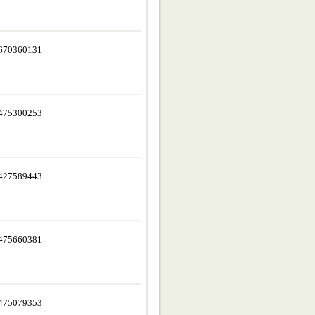
670360131
475300253
427589443
475660381
475079353