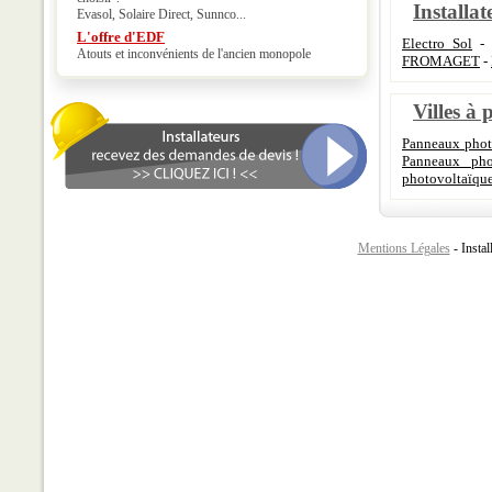
Installat
Evasol, Solaire Direct, Sunnco...
L'offre d'EDF
Electro Sol
Atouts et inconvénients de l'ancien monopole
FROMAGET
-
Villes à 
Panneaux phot
Panneaux phot
photovoltaïque
Mentions Légales
- Instal