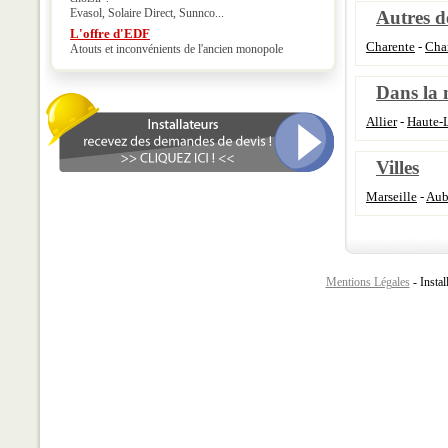
Evasol, Solaire Direct, Sunnco...
Autres d
L'offre d'EDF
Charente
-
Cha
Atouts et inconvénients de l'ancien monopole
Dans la
Allier
-
Haute-
Villes
Marseille
-
Aub
Mentions Légales
- Instal