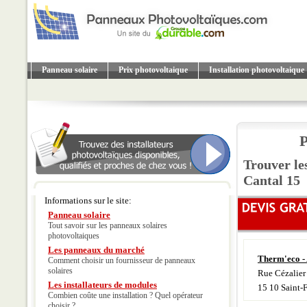
Panneau solaire
Prix photovoltaique
Installation photovoltaique
P
Trouver le
Cantal 15
Informations sur le site:
Panneau solaire
Tout savoir sur les panneaux solaires
photovoltaiques
Les panneaux du marché
Therm'eco - 
Comment choisir un fournisseur de panneaux
solaires
Rue Cézalier
Les installateurs de modules
15 10 Saint-
Combien coûte une installation ? Quel opérateur
choisir ?