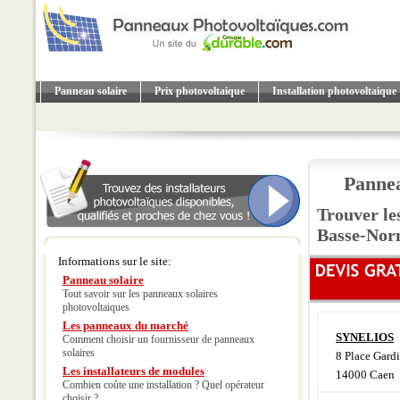
Panneau solaire
Prix photovoltaique
Installation photovoltaique
Pannea
Trouver le
Basse-Nor
Informations sur le site:
Panneau solaire
Tout savoir sur les panneaux solaires
photovoltaiques
Les panneaux du marché
SYNELIOS
Comment choisir un fournisseur de panneaux
solaires
8 Place Gardi
Les installateurs de modules
14000 Caen
Combien coûte une installation ? Quel opérateur
choisir ?