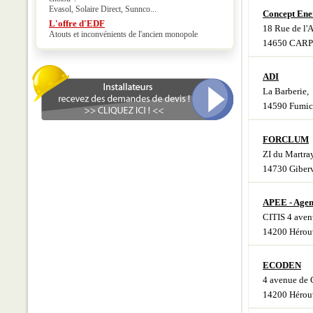
Evasol, Solaire Direct, Sunnco...
Concept Ene
L'offre d'EDF
18 Rue de l'
Atouts et inconvénients de l'ancien monopole
14650 CAR
ADI
La Barberie,
14590 Fumi
FORCLUM
ZI du Martray
14730 Giberv
APEE - Agen
CITIS 4 ave
14200 Hérouv
ECODEN
4 avenue de
14200 Hérouv