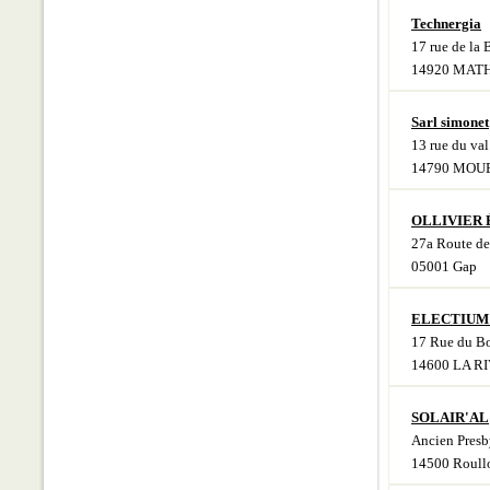
Technergia
17 rue de la
14920 MAT
Sarl simonet
13 rue du val
14790 MOU
OLLIVIER Él
27a Route de
05001 Gap
ELECTIUM I
17 Rue du B
14600 LA R
SOLAIR'AL
Ancien Presb
14500 Roull