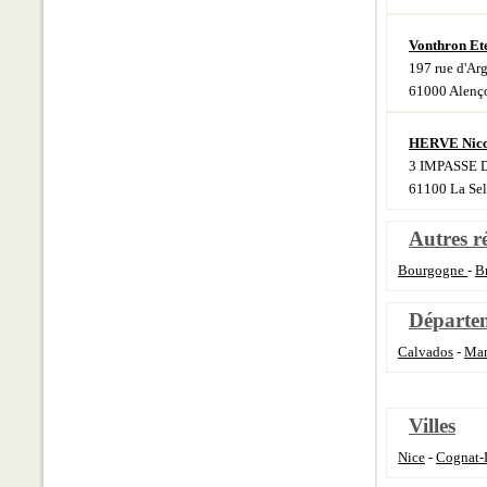
Vonthron Et
197 rue d'Arg
61000 Alenç
HERVE Nico
3 IMPASSE
61100 La Sel
Autres r
Bourgogne
-
B
Départe
Calvados
-
Ma
Villes
Nice
-
Cognat-