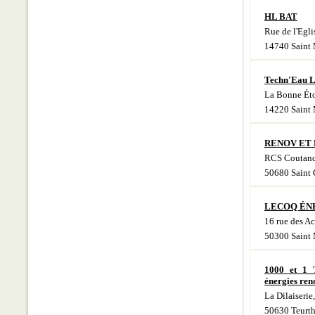
HL BAT
Rue de l'Egli
14740 Saint
Techn'Eau L
La Bonne Éto
14220 Saint 
RENOV ET 
RCS Coutanc
50680 Saint 
LECOQ ÉN
16 rue des Ac
50300 Saint 
1000 et 1 
énergies ren
La Dilaiserie,
50630 Teurth