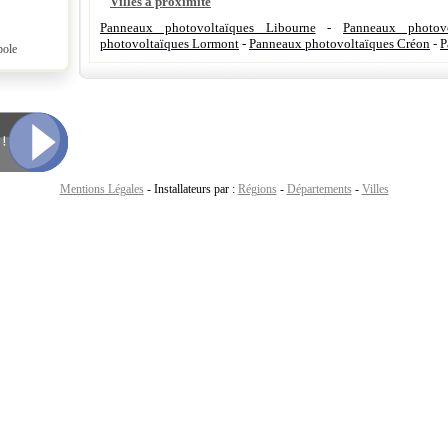
Villes à proximité
Panneaux photovoltaïques Libourne
-
Panneaux photovo
photovoltaïques Lormont
-
Panneaux photovoltaïques Créon
-
P
pole
Mentions Légales
- Installateurs par :
Régions
-
Départements
-
Villes