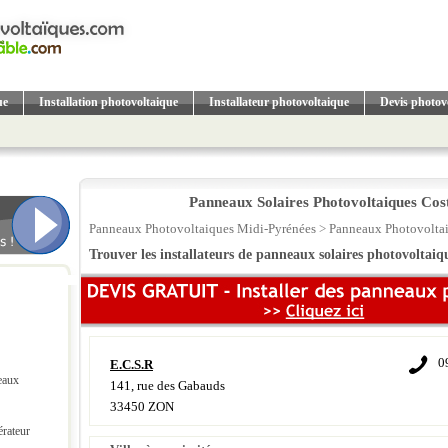
ue
Installation photovoltaique
Installateur photovoltaique
Devis photov
Panneaux Solaires Photovoltaiques Cos
Panneaux Photovoltaiques Midi-Pyrénées
>
Panneaux Photovolta
Trouver les installateurs de panneaux solaires photovoltai
0
E.C.S.R
eaux
141, rue des Gabauds
33450 ZON
érateur