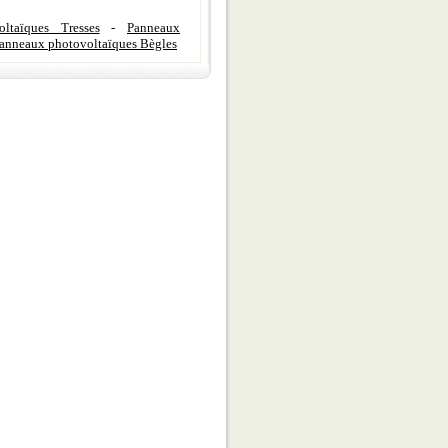
ltaïques Tresses
-
Panneaux
anneaux photovoltaïques Bègles