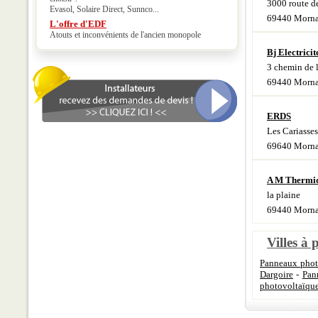
3000 route de
Evasol, Solaire Direct, Sunnco...
69440 Morna
L'offre d'EDF
Atouts et inconvénients de l'ancien monopole
Bj Electricit
3 chemin de l
69440 Morna
ERDS
Les Cariass
69640 Morna
A M Thermi
la plaine
69440 Morna
Villes à 
Panneaux phot
Dargoire
-
Pan
photovoltaïqu