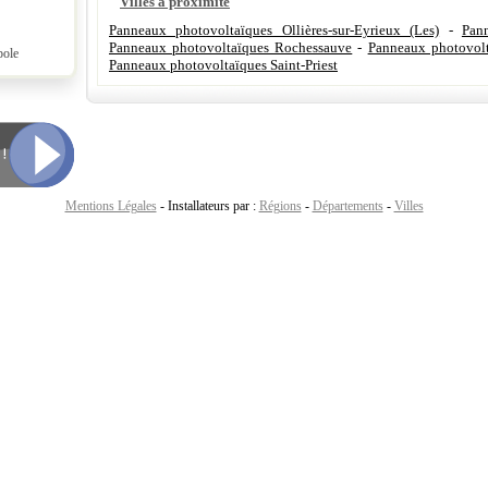
Villes à proximité
Panneaux photovoltaïques Ollières-sur-Eyrieux (Les)
-
Pan
Panneaux photovoltaïques Rochessauve
-
Panneaux photovolt
pole
Panneaux photovoltaïques Saint-Priest
Mentions Légales
- Installateurs par :
Régions
-
Départements
-
Villes