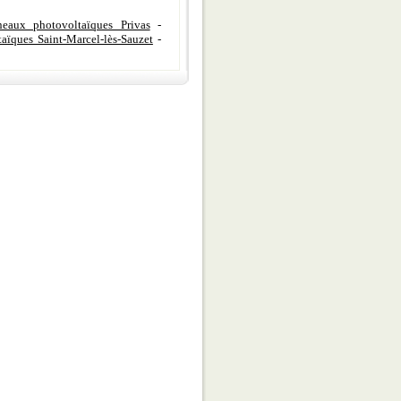
neaux photovoltaïques Privas
-
aïques Saint-Marcel-lès-Sauzet
-